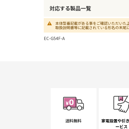
初
に
対応する製品一覧
移
動
本体型番記載がある事をご確認いただいた
す
取扱説明書等に記載されている形名の末尾
る
EC-G54F-A
送料無料
家電設置や引
ービス