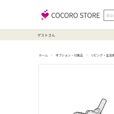
検
索
ゲストさん
ホーム
オプション・付属品
リビング・生活
イ
メ
ー
ジ
ギ
ャ
ラ
リ
ー
の