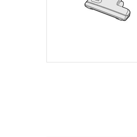
最
後
に
移
動
す
る
イ
メ
ー
ジ
ギ
ャ
ラ
リ
ー
の
最