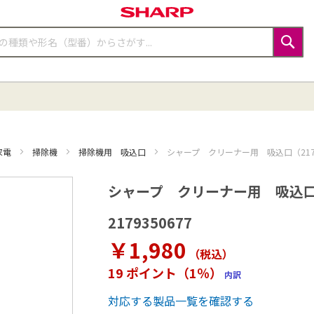
検
索
家電
掃除機
掃除機用 吸込口
シャープ クリーナー用 吸込口（217 9
シャープ クリーナー用 吸込口（21
2179350677
￥1,980
（税込
）
19 ポイント（1％）
内訳
対応する製品一覧を確認する