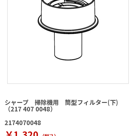
ラ
リ
ー
の
最
後
に
移
動
す
る
イ
メ
シャープ 掃除機用 筒型フィルター(下)
ー
（217 407 0048）
ジ
ギ
2174070048
ャ
ラ
￥1,320
リ