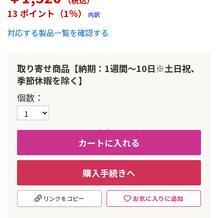
（税込
）
ー
13 ポイント（1％）
内訳
の
最
対応する製品一覧を確認する
初
に
移
動
取り寄せ商品【納期：1週間～10日※土日祝、
す
季節休暇を除く】
る
個数
カートに入れる
購入手続きへ
お気に入りに追加
リンクをコピー