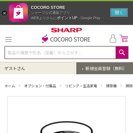
COCORO STORE
開く
シャープ公式通販アプリ
ポイントUP
WEBよりさらに
- Google Play
コ
ン
テ
ン
ツ
に
検
ス
索
ゲストさん
新規会員登録（無料）
キ
ッ
プ
ホーム
オプション・付属品
リビング・生活家電
掃除機
掃除
イ
メ
ー
ジ
ギ
ャ