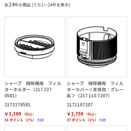
24
全
件の商品 (うち
1
〜
24
件を表示)
シャープ 掃除機用 フィル
シャープ 掃除機用 フィル
ターホルダー（217 337
ターカバー＜本体色：グレー
0581）
系＞（217 110 7207）
2173370581
2171107207
￥3,300
￥2,750
（税込
）
（税込
）
33 ポイント（1％）
内訳
27 ポイント（1％）
内訳