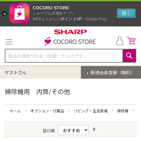
COCORO STORE
開く
シャープ公式通販アプリ
ポイントUP
WEBよりさらに
- Google Play
コ
ン
テ
ン
ツ
に
検
ス
索
ゲストさん
新規会員登録（無料）
キ
ッ
プ
掃除機用 内筒/その他
ホーム
オプション・付属品
リビング・生活家電
掃除機
降
並び順
順