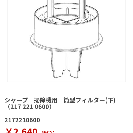
ラ
リ
ー
の
最
後
に
移
動
す
る
イ
メ
シャープ 掃除機用 筒型フィルター(下)
ー
（217 221 0600）
ジ
ギ
2172210600
ャ
ラ
￥2,640
リ