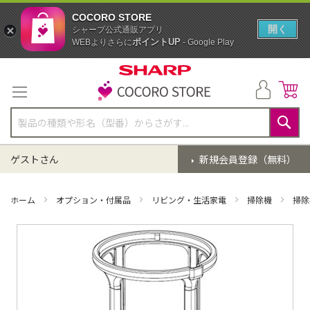
COCORO STORE
開く
シャープ公式通販アプリ
ポイントUP
WEBよりさらに
- Google Play
コ
ン
テ
ン
ツ
に
検
ス
索
ゲストさん
新規会員登録（無料）
キ
ッ
プ
ホーム
オプション・付属品
リビング・生活家電
掃除機
掃除
イ
メ
ー
ジ
ギ
ャ