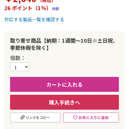
（税込
）
ー
26 ポイント（1％）
内訳
の
最
対応する製品一覧を確認する
初
に
移
動
取り寄せ商品【納期：1週間～10日※土日祝、
す
季節休暇を除く】
る
個数
カートに入れる
購入手続きへ
お気に入りに追加
リンクをコピー