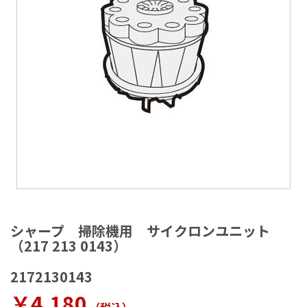
ラ
リ
ー
の
最
後
に
移
動
す
る
イ
メ
シャープ 掃除機用 サイクロンユニット
ー
（217 213 0143）
ジ
ギ
2172130143
ャ
ラ
￥4,180
リ