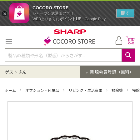
COCORO STORE
開く
シャープ公式通販アプリ
ポイントUP
WEBよりさらに
- Google Play
コ
ン
テ
ン
ツ
に
検
ス
索
ゲストさん
新規会員登録（無料）
キ
ッ
プ
ホーム
オプション・付属品
リビング・生活家電
掃除機
掃除
イ
メ
ー
ジ
ギ
ャ