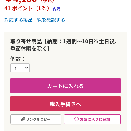
（税込
）
ー
41 ポイント（1％）
内訳
の
最
対応する製品一覧を確認する
初
に
移
動
取り寄せ商品【納期：1週間～10日※土日祝、
す
季節休暇を除く】
る
個数
カートに入れる
購入手続きへ
お気に入りに追加
リンクをコピー