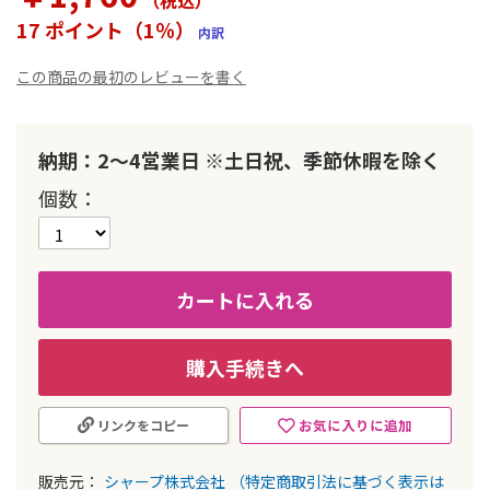
（税込
）
ー
17 ポイント（1％）
内訳
の
最
この商品の最初のレビューを書く
初
に
移
動
納期：2～4営業日 ※土日祝、季節休暇を除く
す
る
個数
カートに入れる
購入手続きへ
お気に入りに追加
リンクをコピー
販売元：
シャープ株式会社
（特定商取引法に基づく表示は