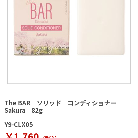
ラ
リ
ー
の
最
後
に
移
動
す
る
イ
メ
The BAR ソリッド コンディショナー
ー
Sakura 82g
ジ
ギ
Y9-CLX05
ャ
ラ
￥1,760
リ