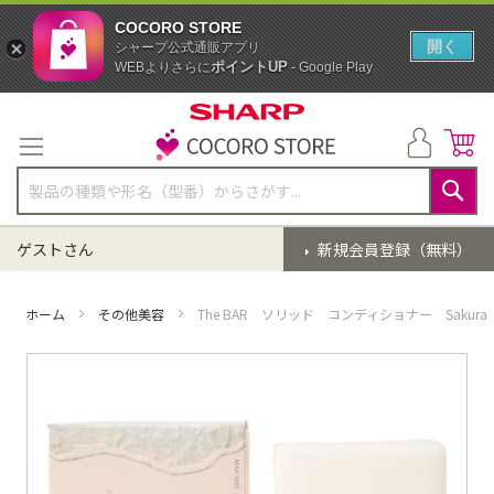
COCORO STORE
開く
シャープ公式通販アプリ
ポイントUP
WEBよりさらに
- Google Play
コ
ン
テ
ン
ツ
に
検
ス
索
ゲストさん
新規会員登録（無料）
キ
ッ
プ
ホーム
その他美容
The BAR ソリッド コンディショナー Sakura 
イ
メ
ー
ジ
ギ
ャ