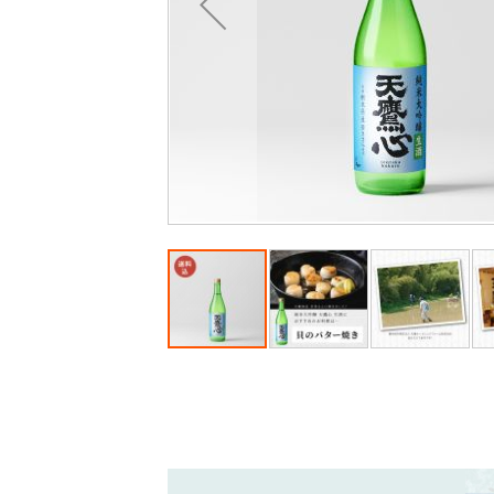
最
後
に
移
動
す
る
イ
メ
ー
ジ
ギ
ャ
ラ