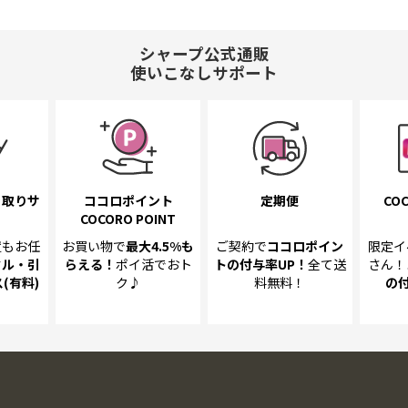
シャープ公式通販
使いこなしサポート
き取り
サ
ココロポイント
定期便
COC
COCORO POINT
置も
お任
お買い物で
最大4.5%
も
ご契約で
ココロポイン
限定イ
クル・引
らえる！
ポイ活でおト
トの
付与率UP！
全て送
さん！
(有料)
ク♪
料無料！
の