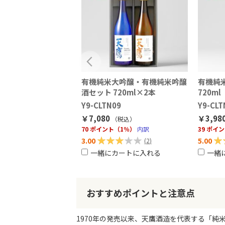
醸 天鷹心・心生セッ
有機純米大吟醸・有機純米吟醸
有機純米
l×2本
酒セット 720ml×2本
720ml
17
Y9-CLTN09
Y9-CLT
￥7,080
￥3,98
（税込
）
（税込
）
（1％）
内訳
70 ポイント（1％）
内訳
39 ポイ
カートに入れる
評価:
評価:
3.00
5.00
(
2
)
一緒にカートに入れる
一緒
60%
10
おすすめポイントと注意点
1970年の発売以来、天鷹酒造を代表する「純