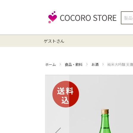
検
索
ゲストさん
ホーム
食品・飲料
お酒
純米大吟醸 天鷹心
イ
メ
ー
ジ
ギ
ャ
ラ
リ
ー
の