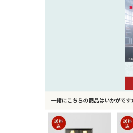
リ
ー
の
最
初
に
移
動
す
る
一緒にこちらの商品はいかがです