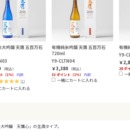
大吟醸 天鷹 五百万石
有機純米吟醸 天鷹 五百万石
有機純
720ml
Y9-C
N03
Y9-CLTN04
￥2,8
0
￥3,380
28 
（税込
）
（税込
）
一
ント（1％）
内訳
33 ポイント（1％）
内訳
一緒にカートに入れる
(
1
)
にカートに入れる
0%
米大吟醸 天鷹心」の生酒タイプ。