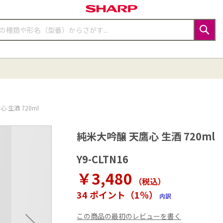
検
索
 生酒 720ml
純米大吟醸 天鷹心 生酒 720ml
Y9-CLTN16
￥3,480
（税込
）
34 ポイント（1％）
内訳
この商品の最初のレビューを書く