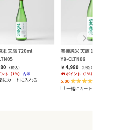
米 天鷹 720ml
有機純米 天鷹 1800ml
有
72
LTN05
Y9-CLTN06
Y9
80
￥4,980
（税込
）
（税込
）
￥9
ポイント（1％）
内訳
49 ポイント（1％）
内訳
緒にカートに入れる
評価:
95
5.00
(
1
)
評価
5.0
一緒にカートに入れる
100%