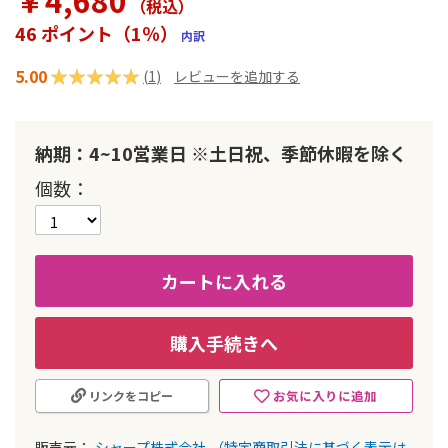
￥4,680
ラ
（税込
）
リ
46 ポイント（1％）
内訳
ー
の
5.00
評価:
(
1
)
レビューを追加する
最
初
100
100
% of
に
移
納期：4~10営業日 ※土日祝、季節休暇を除く
動
す
個数
る
カートに入れる
購入手続きへ
お気に入りに追加
リンクをコピー
販売元：
シャープ株式会社
（特定商取引法に基づく表示は