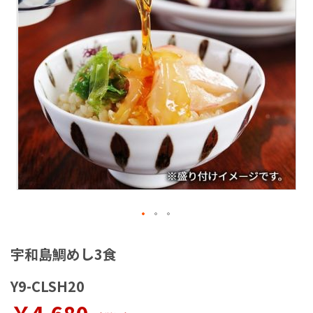
ラ
リ
ー
の
最
後
に
移
動
す
る
イ
メ
宇和島鯛めし3食
ー
ジ
Y9-CLSH20
ギ
ャ