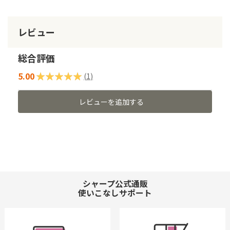
レビュー
総合評価
5.00
評価:
(
1
)
100
100
% of
レビューを追加する
シャープ公式通販
使いこなしサポート