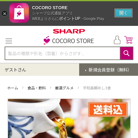
COCORO STORE
開く
シャープ公式通販アプリ
ポイントUP
WEBよりさらに
- Google Play
コ
ン
テ
ン
ツ
に
検
ス
索
ゲストさん
新規会員登録（無料）
キ
ッ
プ
ホーム
食品・飲料
厳選グルメ
宇和島鯛めし3食
イ
メ
ー
ジ
ギ
ャ