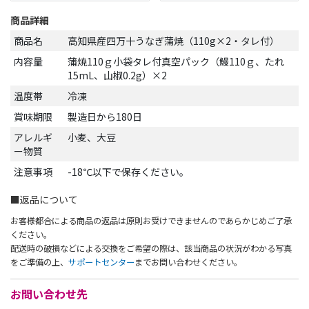
商品詳細
商品名
高知県産四万十うなぎ蒲焼（110g×2・タレ付）
内容量
蒲焼110ｇ小袋タレ付真空パック（鰻110ｇ、たれ
15mL、山椒0.2g）×2
温度帯
冷凍
賞味期限
製造日から180日
アレルギ
小麦、大豆
ー物質
注意事項
-18℃以下で保存ください。
■返品について
お客様都合による商品の返品は原則お受けできませんのであらかじめご了承
ください。
配送時の破損などによる交換をご希望の際は、該当商品の状況がわかる写真
をご準備の上、
サポートセンター
までお問い合わせください。
お問い合わせ先