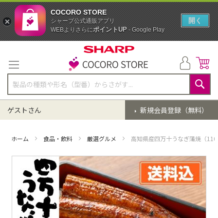
COCORO STORE
開く
シャープ公式通販アプリ
ポイントUP
WEBよりさらに
- Google Play
コ
ン
テ
ン
ツ
に
検
ス
索
ゲストさん
新規会員登録（無料）
キ
ッ
プ
ホーム
食品・飲料
厳選グルメ
高知県産四万十うなぎ蒲焼（110
イ
メ
ー
ジ
ギ
ャ