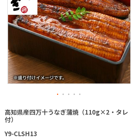
ラ
リ
ー
の
最
後
に
移
動
す
る
イ
メ
高知県産四万十うなぎ蒲焼（110g×2・タレ
ー
付）
ジ
ギ
Y9-CLSH13
ャ