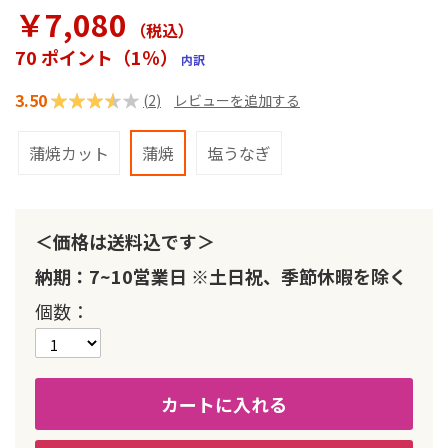
ラ
￥7,080
リ
（税込
）
ー
70 ポイント（1％）
内訳
の
最
3.50
評価:
(
2
)
レビューを追加する
初
に
70
100
% of
移
蒲焼カット
蒲焼
塩うなぎ
動
す
る
＜価格は送料込です＞
納期：7~10営業日 ※土日祝、季節休暇を除く
個数
カートに入れる