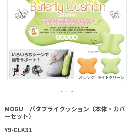
ラ
リ
ー
の
最
後
に
移
動
す
る
イ
メ
MOGU バタフライクッション（本体・カバ
ー
ーセット）
ジ
ギ
Y9-CLK31
ャ