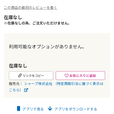
ラ
リ
この商品の最初のレビューを書く
ー
の
在庫なし
最
※在庫なしの為、ご注文いただけません。
初
に
移
グ
動
利用可能なオプションがありません。
す
ル
る
ー
プ
在庫なし
化
さ
お気に入りに追加
リンクをコピー
れ
販売元：
シャープ株式会社
（特定商取引法に基づく表示は
た
こちら）
商
品
ア
アプリで見る
アプリをダウンロードする
イ