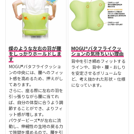
蝶のような左右の羽が腰
MOGU®バタフライクッ
をしっかりホールドしま
ションの気持ちいい理由
す
背中を引き締めフィットする
MOGU®バタフライクッショ
ラインや、背中・腰・おしり
ンの中央には、腰へのフィッ
を安定させるボリュームな
ト感を高めるため、押えがし
ど、考え抜かれた形状・仕様
てあります。
になっています。
さらに、座る際に左右の羽を
引っ張りながら腰に当てれ
ば、自分の体型に合うよう調
節することができ、よりフィ
ット感が増します。
パウダービーズ®が左右に流
動し、伸縮性の生地の戻る力
で隙間を埋めるので、腰を引