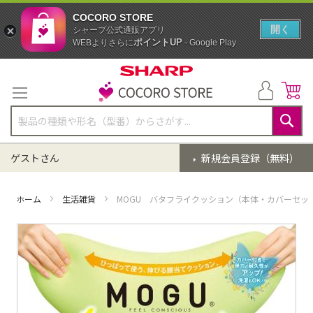
COCORO STORE
開く
シャープ公式通販アプリ
ポイントUP
WEBよりさらに
- Google Play
コ
ン
テ
ン
ツ
に
検
ス
索
ゲストさん
新規会員登録（無料）
キ
ッ
プ
ホーム
生活雑貨
MOGU バタフライクッション（本体・カバーセッ
イ
メ
ー
ジ
ギ
ャ