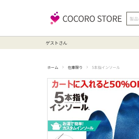
検
索
ゲストさん
ホーム
在庫限り
5本指インソール
イ
メ
ー
ジ
ギ
ャ
ラ
リ
ー
の