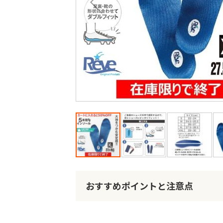
最
後
に
移
動
す
る
イ
メ
ー
おすすめポイントと注意点
ジ
ギ
ャ
ラ