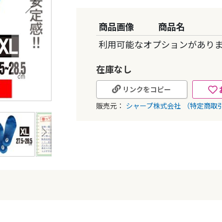
グ
商品画像
商品名
ル
利用可能なオプションがあり
ー
プ
在庫なし
化
さ
リンクをコピー
れ
販売元：
シャープ株式会社
（特定商取
た
商
品
ア
イ
テ
ム