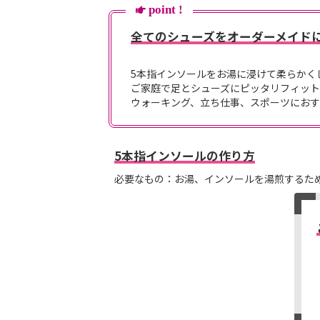
point !
リ
ー
全てのシューズをオーダーメイド
の
最
初
5本指インソールをお湯に浸けて柔らかく
に
ご家庭で足とシューズにピッタリフィッ
移
ウォーキング、立ち仕事、スポーツにお
動
す
る
5本指インソールの作り方
必要なもの：お湯、インソールを湯煎するた