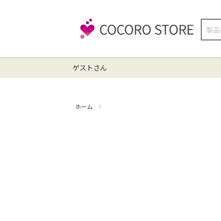
検
索
ゲストさん
ホーム
掃除機 点検クリーニング(EC-XR2-H)【