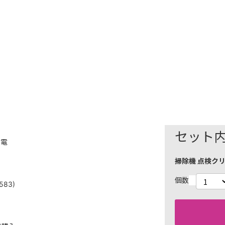
セット
ン電
掃除機 点検クリ
個数
83)