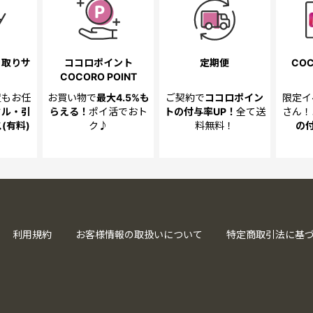
き取り
サ
ココロポイント
定期便
COC
COCORO POINT
置も
お任
お買い物で
最大4.5%
も
ご契約で
ココロポイン
限定イ
クル・引
らえる！
ポイ活でおト
トの
付与率UP！
全て送
さん！
(有料)
ク♪
料無料！
の
利用規約
お客様情報の取扱いについて
特定商取引法に基