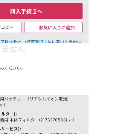
購入手続きへ
お気に入りに追加
をコピー
ープ株式会社
（特定商取引法に基づく表示は
きません
30
みください。
ント（1％）
内訳
品
テリー):
換用バッテリー（リチウムイオン電池）
x 1
ルター):
用 本体フィルター(2173370583) x 1
サービス):