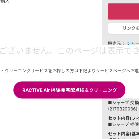
時購入
リンク
販売元：
シャ
ございません。このページは表示で
こちら）
￥22,3
検・クリーニングサービスをお探しの方は下記よりサービスページへお進
223 ポイ
選択した商
RACTIVE Air 掃除機 宅配点検＆クリーニング
セット内容(バッ
■シャープ 交
(2179320036) 
セット内容(フィ
■シャープ 掃除機
セット内容(基本