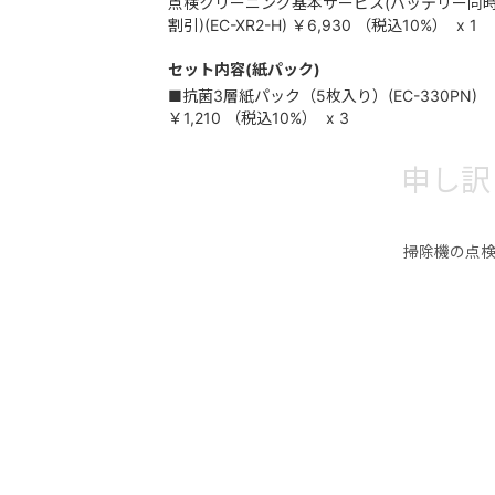
点検クリーニング基本サービス(バッテリー同
割引)(EC-XR2-H)
￥6,930
（税込
10%
）
x 1
セット内容(紙パック)
■抗菌3層紙パック（5枚入り）(EC-330PN)
￥1,210
（税込
10%
）
x 3
申し訳
掃除機の点