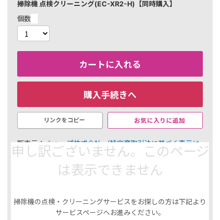
掃除機 点検クリーニング(EC-XR2-H)【同時購入】
個数
カートに入れる
購入手続きへ
お気に入りに追加
リンクをコピー
販売元：
シャープ株式会社
（特定商取引法に基づく表示は
申し訳ございません。このページ
こちら）
は表示できません
￥25,190
251 ポイント（1％）
内訳
掃除機の点検・クリーニングサービスをお探しの方は下記より
選択した商品
サービスページへお進みください。