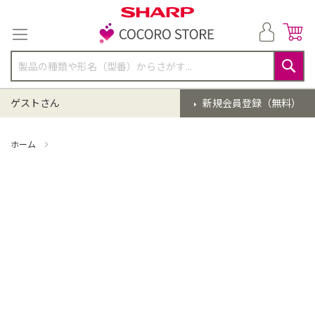
コ
ン
テ
ン
ツ
に
検
ス
索
ゲストさん
新規会員登録（無料）
キ
ッ
プ
ホーム
掃除機 点検クリーニング(EC-XR2-H)【同時購入】