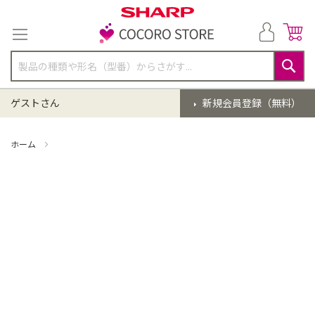
コ
ン
テ
ン
ツ
に
検
ス
索
ゲストさん
新規会員登録（無料）
キ
ッ
プ
ホーム
掃除機 点検クリーニング(EC-XR1-H)【同時購入】