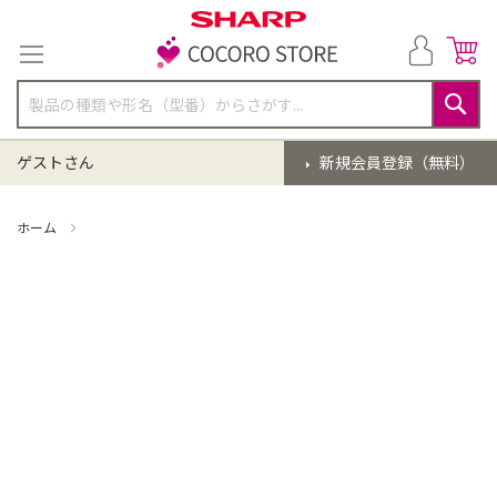
コ
ン
テ
ン
ツ
に
検
ス
索
ゲストさん
新規会員登録（無料）
キ
ッ
プ
ホーム
掃除機 点検クリーニング(EC-XR1-H)【同時購入】