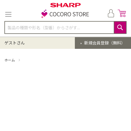
コ
ン
テ
ン
ツ
に
検
ス
索
ゲストさん
新規会員登録（無料）
キ
ッ
プ
ホーム
掃除機 点検クリーニング(EC-WR2-W)【同時購入】