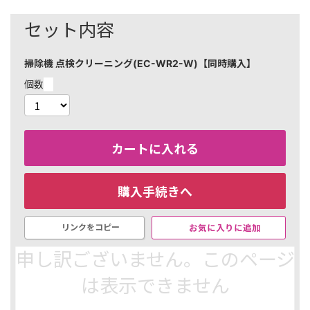
セット内容
掃除機 点検クリーニング(EC-WR2-W)【同時購入】
個数
カートに入れる
購入手続きへ
お気に入りに追加
リンクをコピー
申し訳ございません。このページ
販売元：
シャープ株式会社
（特定商取引法に基づく表示は
こちら）
は表示できません
￥28,380