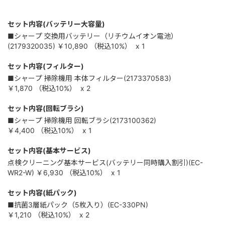
セット内容(バッテリー大容量)
■シャープ 交換用バッテリー（リチウムイオン電池）
(2179320035)
￥10,890
（税込
10%
）
x 1
セット内容(フィルター)
■シャープ 掃除機用 本体フィルター(2173370583)
￥1,870
（税込
10%
）
x 2
セット内容(回転ブラシ)
■シャープ 掃除機用 回転ブラシ(2173100362)
￥4,400
（税込
10%
）
x 1
セット内容(基本サービス)
点検クリーニング基本サービス(バッテリー同時購入割引)(EC-
WR2-W)
￥6,930
（税込
10%
）
x 1
セット内容(紙パック)
■抗菌3層紙パック（5枚入り）(EC-330PN)
￥1,210
（税込
10%
）
x 2