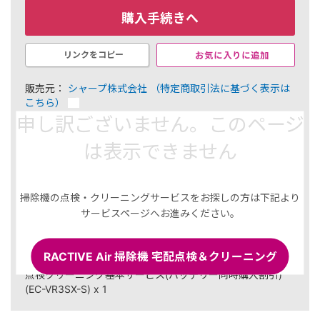
購入手続きへ
お気に入りに追加
リンクをコピー
販売元：
シャープ株式会社
（特定商取引法に基づく表示は
こちら）
申し訳ございません。このページ
￥18,810
は表示できません
564 ポイント（3％）
内訳
選択した商品
掃除機の点検・クリーニングサービスをお探しの方は下記より
セット内容(バッテリー大容量):
サービスページへお進みください。
■シャープ 交換用バッテリー（リチウムイオン電池）(BY-
5SC25) x 1
RACTIVE Air 掃除機 宅配点検＆クリーニング
セット内容(基本サービス):
点検クリーニング基本サービス(バッテリー同時購入割引)
(EC-VR3SX-S) x 1