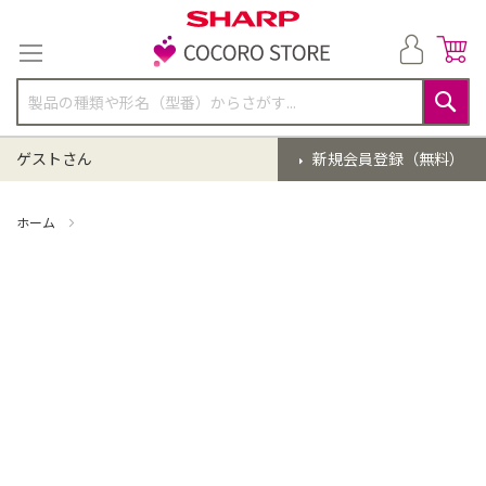
コ
ン
テ
ン
ツ
に
検
ス
索
ゲストさん
新規会員登録（無料）
キ
ッ
プ
ホーム
掃除機 点検クリーニング(EC-VR3SX-S)【同時購入】