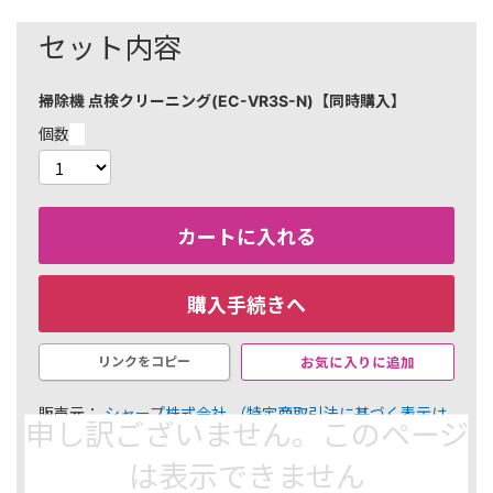
セット内容
掃除機 点検クリーニング(EC-VR3S-N)【同時購入】
個数
カートに入れる
購入手続きへ
お気に入りに追加
リンクをコピー
販売元：
シャープ株式会社
（特定商取引法に基づく表示は
申し訳ございません。このページ
こちら）
は表示できません
￥42,130