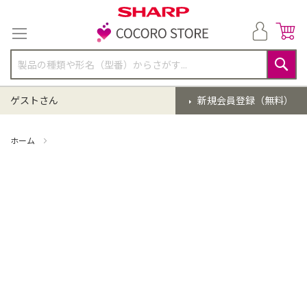
コ
ン
テ
ン
ツ
に
検
ス
索
ゲストさん
新規会員登録（無料）
キ
ッ
プ
ホーム
掃除機 点検クリーニング(EC-VR3S-N)【同時購入】