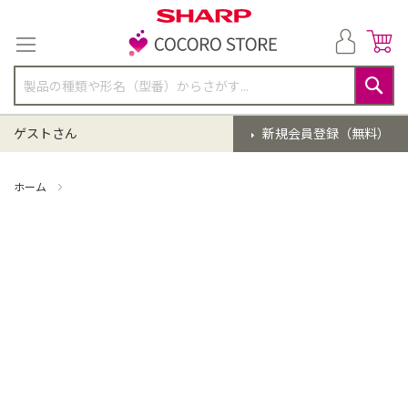
コ
ン
テ
ン
ツ
に
検
ス
索
ゲストさん
新規会員登録（無料）
キ
ッ
プ
ホーム
掃除機 点検クリーニング(EC-SR8-B)【同時購入】