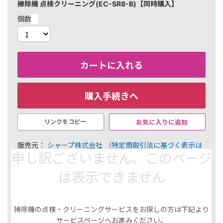
掃除機 点検クリーニング(EC-SR8-B)【同時購入】
個数
カートに入れる
購入手続きへ
お気に入りに追加
リンクをコピー
販売元：
シャープ株式会社
（特定商取引法に基づく表示は
申し訳ございません。このページ
こちら）
￥41,800
は表示できません
418 ポイント（1％）
内訳
掃除機の点検・クリーニングサービスをお探しの方は下記より
選択した商品
サービスページへお進みください。