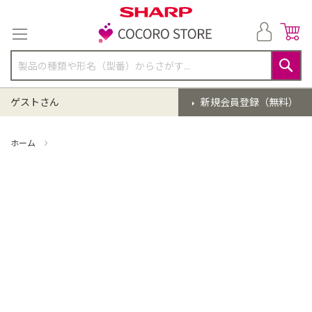
コ
ン
テ
ン
ツ
に
検
ス
索
ゲストさん
新規会員登録（無料）
キ
ッ
プ
ホーム
掃除機 点検クリーニング(EC-SR11-B)【同時購入】