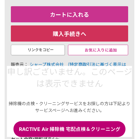
カートに入れる
購入手続きへ
お気に入りに追加
リンクをコピー
販売元：
シャープ株式会社
（特定商取引法に基づく表示は
申し訳ございません。このページ
こちら）
￥22,550
は表示できません
225 ポイント（1％）
内訳
掃除機の点検・クリーニングサービスをお探しの方は下記より
選択した商品
サービスページへお進みください。
セット内容(フィルター):
■シャープ 掃除機用 高性能プリーツフィルター
RACTIVE Air 掃除機 宅配点検＆クリーニング
(2173370570) x 5