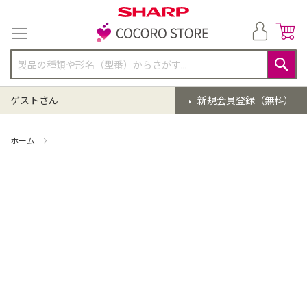
コ
ン
テ
ン
ツ
に
検
ス
索
ゲストさん
新規会員登録（無料）
キ
ッ
プ
ホーム
掃除機 点検クリーニング(EC-HR8-B)【同時購入】