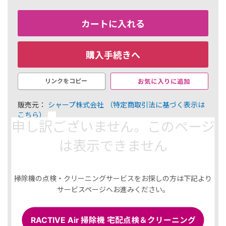
カートに入れる
購入手続きへ
お気に入りに追加
リンクをコピー
販売元：
シャープ株式会社
（特定商取引法に基づく表示は
こちら）
申し訳ございません。このページ
￥27,720
は表示できません
277 ポイント（1％）
内訳
選択した商品
掃除機の点検・クリーニングサービスをお探しの方は下記より
サービスページへお進みください。
セット内容(バッテリー大容量):
■シャープ 交換用バッテリー（リチウムイオン電池）(BY-
7SC25) x 1
RACTIVE Air 掃除機 宅配点検＆クリーニング