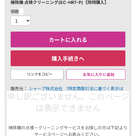
掃除機 点検クリーニング(EC-HR7-P)【同時購入】
個数
カートに入れる
購入手続きへ
お気に入りに追加
リンクをコピー
販売元：
シャープ株式会社
（特定商取引法に基づく表示は
申し訳ございません。このページ
こちら）
￥41,800
は表示できません
418 ポイント（1％）
内訳
掃除機の点検・クリーニングサービスをお探しの方は下記より
選択した商品
サービスページへお進みください。