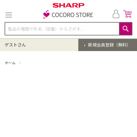
コ
ン
テ
ン
ツ
に
検
ス
索
ゲストさん
新規会員登録（無料）
キ
ッ
プ
ホーム
掃除機 点検クリーニング(EC-HR7-P)【同時購入】