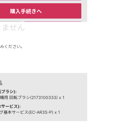
購入手続きへ
きません
お気に入りに追加
をコピー
ープ株式会社
（特定商取引法に基づく表示は
みください。
80
ント（1％）
内訳
品
ブラシ):
 回転ブラシ(2173100333) x 1
サービス):
本サービス(EC-AR3S-P) x 1