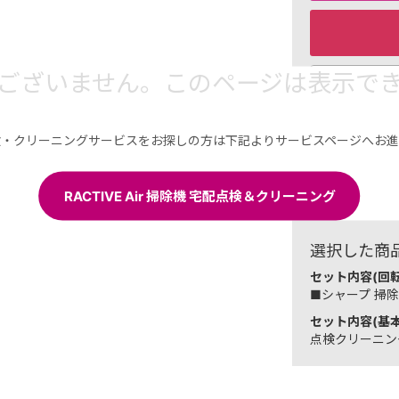
ございません。このページは表示で
リンク
販売元：
シャ
検・クリーニングサービスをお探しの方は下記よりサービスページへお進
こちら）
￥14,0
RACTIVE Air 掃除機 宅配点検＆クリーニング
140 ポイ
選択した商
セット内容(回転
■シャープ 掃除機用
セット内容(基本
点検クリーニング基