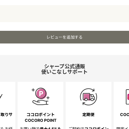
レビューを追加する
シャープ公式通販
使いこなしサポート
き取り
サ
ココロポイント
定期便
COC
COCORO POINT
置も
お任
お買い物で
最大4.5%
も
ご契約で
ココロポイン
限定イ