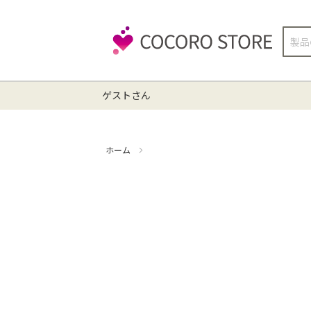
検
索
ゲストさん
ホーム
掃除機 点検クリーニング(EC-AR3S-P)