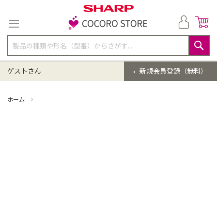
コ
ン
テ
ン
ツ
に
検
ス
索
ゲストさん
新規会員登録（無料）
キ
ッ
プ
ホーム
掃除機 点検クリーニング(EC-AH2R-N)【同時購入】