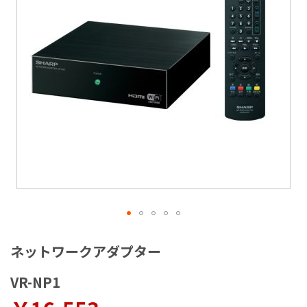
ラ
リ
ー
の
最
後
に
移
動
す
る
イ
メ
ネットワークアダプター
ー
ジ
VR-NP1
ギ
ャ