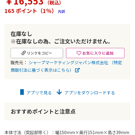
￥16,553
（税込
）
ラ
リ
165 ポイント（1％）
内訳
ー
の
最
初
在庫なし
に
※在庫なしの為、ご注文いただけません。
移
動
お気に入りに追加
リンクをコピー
す
る
販売元：
シャープマーケティングジャパン株式会社
（特定
商取引法に基づく表示はこちら）
アプリで見る
アプリをダウンロードする
おすすめポイントと注意点
本体寸法（突起部除く）：幅150mm×奥行151mm×高さ39mm