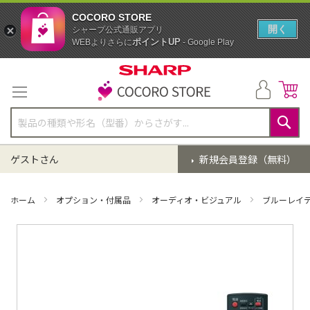
COCORO STORE
開く
シャープ公式通販アプリ
ポイントUP
WEBよりさらに
- Google Play
コ
ン
テ
ン
ツ
に
検
ス
索
ゲストさん
新規会員登録（無料）
キ
ッ
プ
ホーム
オプション・付属品
オーディオ・ビジュアル
ブルーレイ
イ
メ
ー
ジ
ギ
ャ