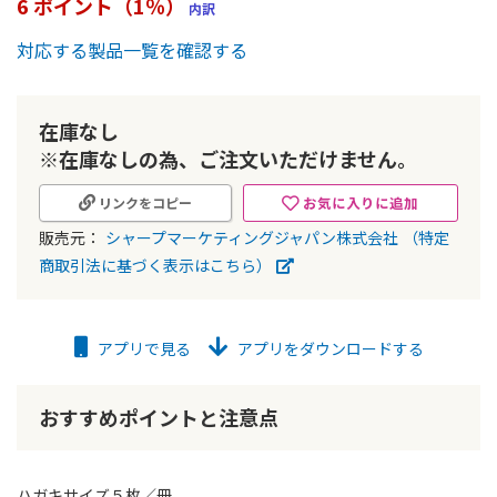
6 ポイント（1％）
内訳
ー
の
対応する製品一覧を確認する
最
初
に
在庫なし
移
動
※在庫なしの為、ご注文いただけません。
す
る
お気に入りに追加
リンクをコピー
販売元：
シャープマーケティングジャパン株式会社
（特定
商取引法に基づく表示はこちら）
アプリで見る
アプリをダウンロードする
おすすめポイントと注意点
ハガキサイズ５枚／冊