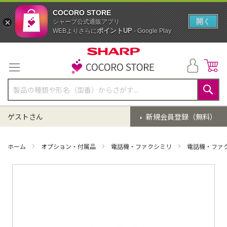
COCORO STORE
開く
シャープ公式通販アプリ
ポイントUP
WEBよりさらに
- Google Play
コ
ン
テ
ン
ツ
に
検
ス
索
ゲストさん
新規会員登録（無料）
キ
ッ
プ
ホーム
オプション・付属品
電話機・ファクシミリ
電話機・ファ
イ
メ
ー
ジ
ギ
ャ