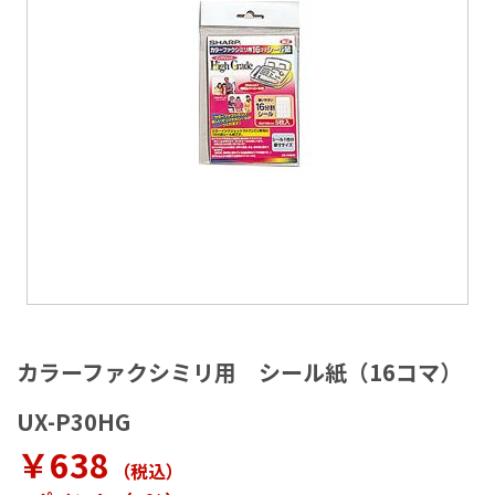
ラ
リ
ー
の
最
後
に
移
動
す
る
イ
メ
カラーファクシミリ用 シール紙（16コマ）
ー
ジ
UX-P30HG
ギ
ャ
￥638
（税込
）
ラ
リ