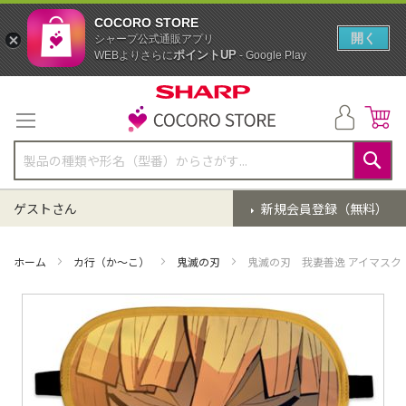
COCORO STORE
開く
シャープ公式通販アプリ
ポイントUP
WEBよりさらに
- Google Play
コ
ン
テ
ン
ツ
に
検
ス
索
ゲストさん
新規会員登録（無料）
キ
ッ
プ
ホーム
カ行（か～こ）
鬼滅の刃
鬼滅の刃 我妻善逸 アイマスク
イ
メ
ー
ジ
ギ
ャ