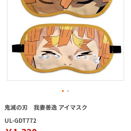
ラ
リ
ー
の
最
後
に
移
動
す
る
イ
メ
鬼滅の刃 我妻善逸 アイマスク
ー
ジ
UL-GDT772
ギ
ャ