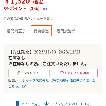
￥1,320
（税込
）
ラ
リ
39 ポイント（3％）
内訳
ー
の
この商品の最初のレビューを書く
最
初
に
竈門禰豆子
我妻善逸
竈門炭治郎
移
動
す
る
【受注期間】2023/11/10~2023/11/21
在庫なし
※在庫なしの為、ご注文いただけません。
お気に入りに追加
リンクをコピー
販売元：
シャープ株式会社
（特定商取引法に基づく表示は
こちら）
アプリで見る
アプリをダウンロードする