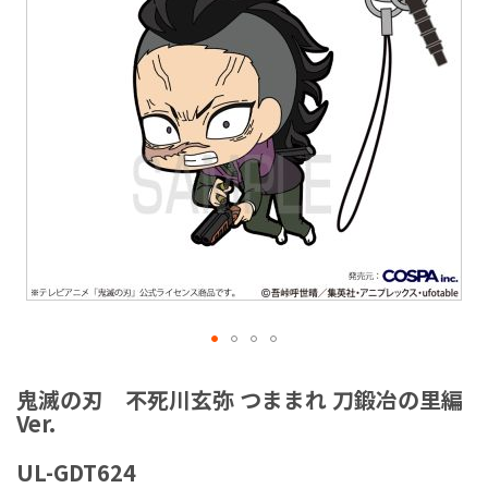
ラ
リ
ー
の
最
後
に
移
動
す
る
イ
メ
鬼滅の刃 不死川玄弥 つままれ 刀鍛冶の里編
ー
Ver.
ジ
ギ
UL-GDT624
ャ