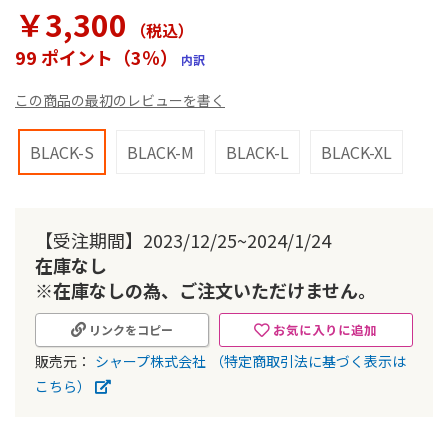
ラ
￥3,300
リ
（税込
）
ー
99 ポイント（3％）
内訳
の
最
この商品の最初のレビューを書く
初
に
移
BLACK-S
BLACK-M
BLACK-L
BLACK-XL
動
す
る
【受注期間】2023/12/25~2024/1/24
在庫なし
※在庫なしの為、ご注文いただけません。
お気に入りに追加
リンクをコピー
販売元：
シャープ株式会社
（特定商取引法に基づく表示は
こちら）