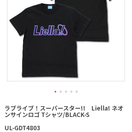
ラ
リ
ー
の
最
後
に
移
動
す
る
イ
メ
ラブライブ！スーパースター!! Liella! ネオ
ー
ンサインロゴ Tシャツ/BLACK-S
ジ
ギ
UL-GDT4803
ャ