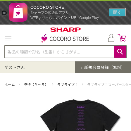
COCORO STORE
開く
シャープ公式通販アプリ
ポイントUP
WEBよりさらに
- Google Play
コ
ン
テ
ン
ツ
に
検
ス
索
ゲストさん
新規会員登録（無料）
キ
ッ
プ
ホーム
ラ行（ら～ろ）
ラブライブ！
ラブライブ！スーパースター!! 
イ
メ
ー
ジ
ギ
ャ