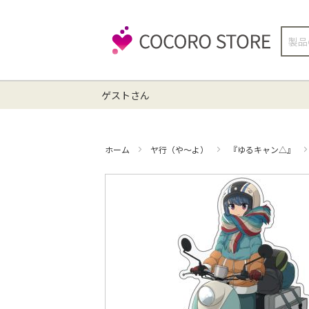
検
索
ゲストさん
ホーム
ヤ行（や～よ）
『ゆるキャン△』
イ
メ
ー
ジ
ギ
ャ
ラ
リ
ー
の