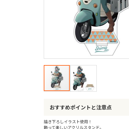
最
後
に
移
動
す
る
イ
メ
ー
おすすめポイントと注意点
ジ
ギ
描き下ろしイラスト使用！
ャ
飾って楽しいアクリルスタンド。
ラ