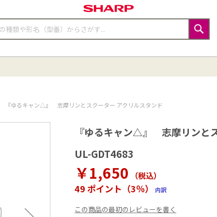
検
索
『ゆるキャン△』 志摩リンとスクーター アクリルスタンド
『ゆるキャン△』 志摩リンとス
UL-GDT4683
￥1,650
（税込
）
49 ポイント（3％）
内訳
この商品の最初のレビューを書く