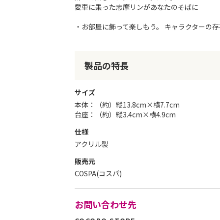
愛車に乗った志摩リンがあなたのそばに
リ
ー
・お部屋に飾って楽しもう。 キャラクターの
の
最
初
に
製品の特長
移
動
す
サイズ
る
本体：（約）縦13.8cm×横7.7cm
台座：（約）縦3.4cm×横4.9cm
仕様
アクリル製
販売元
COSPA(コスパ)
お問い合わせ先