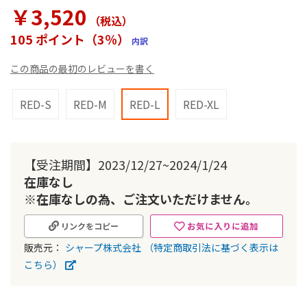
ラ
￥3,520
リ
（税込
）
ー
105 ポイント（3％）
内訳
の
最
この商品の最初のレビューを書く
初
に
移
RED-S
RED-M
RED-L
RED-XL
動
す
る
【受注期間】2023/12/27~2024/1/24
在庫なし
※在庫なしの為、ご注文いただけません。
お気に入りに追加
リンクをコピー
販売元：
シャープ株式会社
（特定商取引法に基づく表示は
こちら）