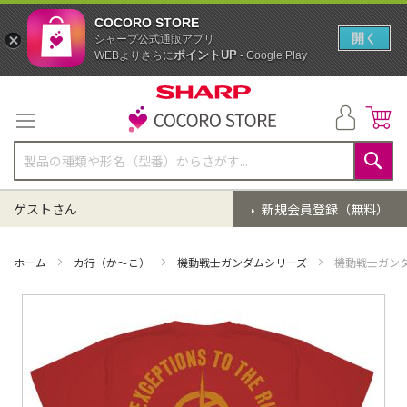
COCORO STORE
開く
シャープ公式通販アプリ
ポイントUP
WEBよりさらに
- Google Play
コ
ン
テ
ン
ツ
に
検
ス
索
ゲストさん
新規会員登録（無料）
キ
ッ
プ
ホーム
カ行（か～こ）
機動戦士ガンダムシリーズ
機動戦士ガンダ
イ
メ
ー
ジ
ギ
ャ