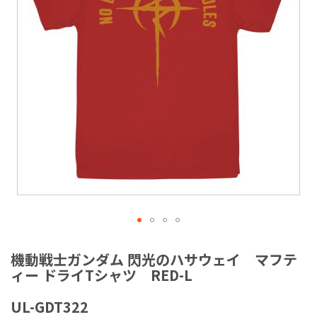
ラ
リ
ー
の
最
後
に
移
動
す
る
イ
メ
機動戦士ガンダム 閃光のハサウェイ マフテ
ー
ィー ドライTシャツ RED-L
ジ
ギ
UL-GDT322
ャ