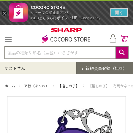
COCORO STORE
開く
シャープ公式通販アプリ
ポイントUP
WEBよりさらに
- Google Play
コ
ン
テ
ン
ツ
に
検
ス
索
ゲストさん
新規会員登録（無料）
キ
ッ
プ
ホーム
ア行（あ～お）
【推しの子】
【推しの子】 有馬かな つ
イ
メ
ー
ジ
ギ
ャ