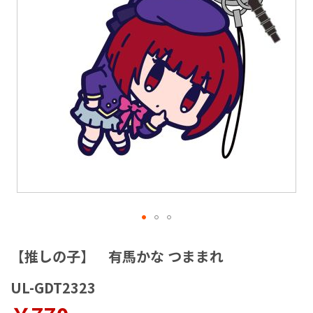
ラ
リ
ー
の
最
後
に
移
動
す
る
イ
メ
【推しの子】 有馬かな つままれ
ー
ジ
UL-GDT2323
ギ
ャ