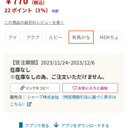
￥770
（税込
）
ラ
リ
22 ポイント（3％）
内訳
ー
の
この商品の最初のレビューを書く
最
初
に
アイ
アクア
ルビー
有馬かな
MEMちょ
移
動
す
る
【受注期間】2023/11/24~2023/12/6
在庫なし
※在庫なしの為、ご注文いただけません。
お気に入りに追加
リンクをコピー
販売元：
シャープ株式会社
（特定商取引法に基づく表示は
こちら）
アプリで見る
アプリをダウンロードする