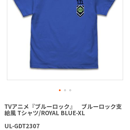
ラ
リ
ー
の
最
後
に
移
動
す
る
イ
メ
TVアニメ『ブルーロック』 ブルーロック支
ー
給風 Tシャツ/ROYAL BLUE-XL
ジ
ギ
UL-GDT2307
ャ