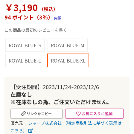
ラ
￥3,190
リ
（税込
）
ー
94 ポイント（3％）
内訳
の
最
この商品の最初のレビューを書く
初
に
移
ROYAL BLUE-S
ROYAL BLUE-M
動
す
ROYAL BLUE-L
ROYAL BLUE-XL
る
【受注期間】2023/11/24~2023/12/6
在庫なし
※在庫なしの為、ご注文いただけません。
お気に入りに追加
リンクをコピー
販売元：
シャープ株式会社
（特定商取引法に基づく表示は
こちら）