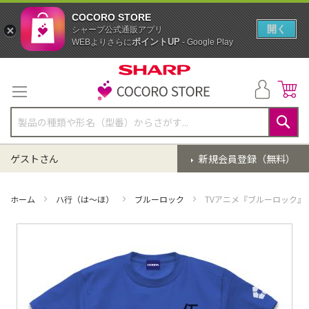
COCORO STORE
開く
シャープ公式通販アプリ
ポイントUP
WEBよりさらに
- Google Play
コ
ン
テ
ン
ツ
に
検
ス
索
ゲストさん
新規会員登録（無料）
キ
ッ
プ
ホーム
ハ行（は～ほ）
ブルーロック
TVアニメ『ブルーロック』 ブ
イ
メ
ー
ジ
ギ
ャ