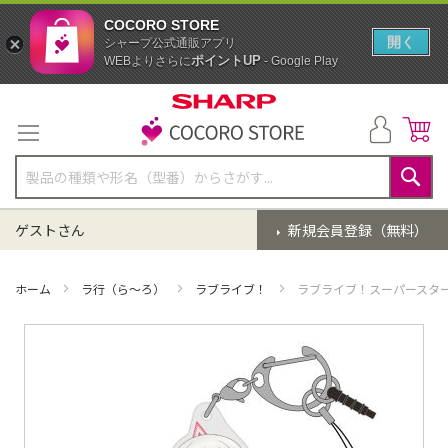
COCORO STORE
開く
シャープ公式通販アプリ
ポイントUP
WEBよりさらに
- Google Play
コ
ン
テ
ン
ツ
に
検
ス
索
ゲストさん
新規会員登録（無料）
キ
ッ
プ
ホーム
ラ行（ら～ろ）
ラブライブ！
ラブライブ！スーパースター!!
イ
メ
ー
ジ
ギ
ャ