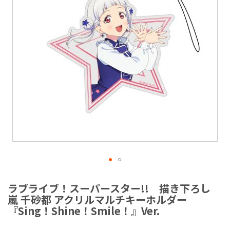
ラ
リ
ー
の
最
後
に
移
動
す
る
イ
メ
ラブライブ！スーパースター!! 描き下ろし
ー
嵐 千砂都 アクリルマルチキーホルダー
ジ
『Sing！Shine！Smile！』Ver.
ギ
ャ