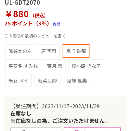
UL-GDT2070
ラ
リ
￥880
ー
（税込
）
の
25 ポイント（3％）
内訳
最
初
この商品の最初のレビューを書く
に
移
動
澁谷かのん
唐 可可
嵐 千砂都
す
る
平安名 すみれ
葉月 恋
桜小路 きな子
米女 メイ
若菜 四季
鬼塚 夏美
【受注期間】2023/11/17~2023/11/29
在庫なし
※在庫なしの為、ご注文いただけません。