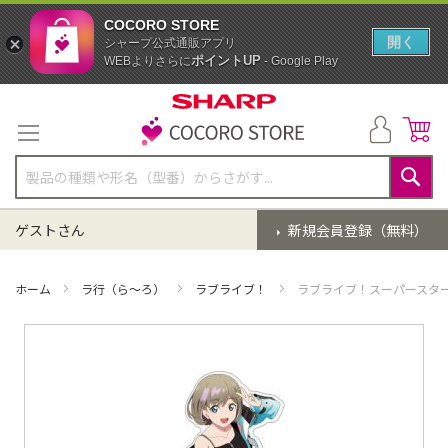
COCORO STORE
開く
シャープ公式通販アプリ
ポイントUP
WEBよりさらに
- Google Play
コ
ン
テ
ン
ツ
に
検
ス
索
ゲストさん
新規会員登録（無料）
キ
ッ
プ
ホーム
ラ行（ら～ろ）
ラブライブ！
ラブライブ！スーパースター!
イ
メ
ー
ジ
ギ
ャ