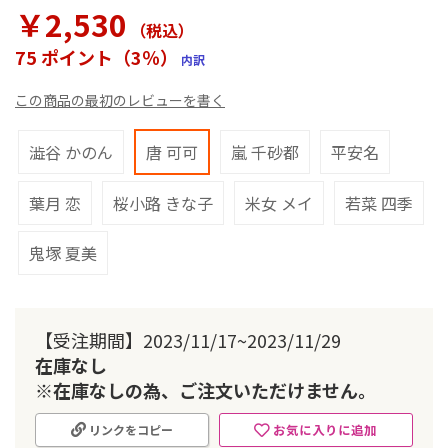
ラ
￥2,530
リ
（税込
）
ー
75 ポイント（3％）
内訳
の
最
この商品の最初のレビューを書く
初
に
移
澁谷 かのん
唐 可可
嵐 千砂都
平安名
動
す
葉月 恋
桜小路 きな子
米女 メイ
若菜 四季
る
鬼塚 夏美
【受注期間】2023/11/17~2023/11/29
在庫なし
※在庫なしの為、ご注文いただけません。
お気に入りに追加
リンクをコピー