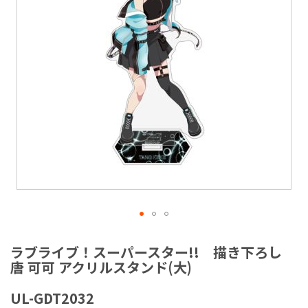
ラ
リ
ー
の
最
後
に
移
動
す
る
イ
メ
ラブライブ！スーパースター!! 描き下ろし
ー
唐 可可 アクリルスタンド(大)
ジ
ギ
UL-GDT2032
ャ