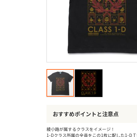
最
後
に
移
動
す
る
イ
メ
ー
おすすめポイントと注意点
ジ
ギ
綾小路が属するクラスをイメージ！
ャ
1-Dクラス所属の全員をこの1枚に配した1-D 
ラ