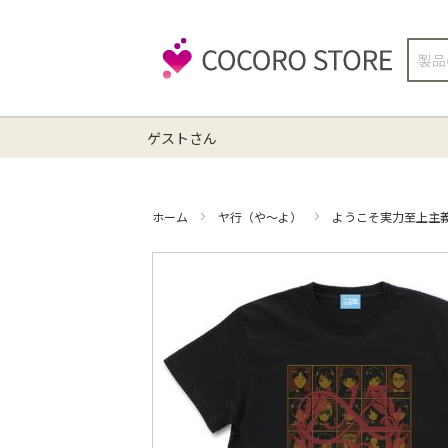
検
索
ゲストさん
ホーム
ヤ行（や～よ）
ようこそ実力至上主
イ
メ
ー
ジ
ギ
ャ
ラ
リ
ー
の