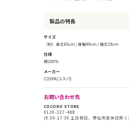
リ
ー
の
製品の特長
最
初
に
サイズ
移
（約）身丈65cm / 身幅49cm / 袖丈19cm
動
す
仕様
る
綿100％
メーカー
COSPA(コスパ)
お問い合わせ先
COCORO STORE
0120-227-488
(9:30-17:30 土日祝日、弊社所定休日除く