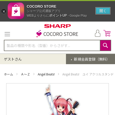
COCORO STORE
開く
シャープ公式通販アプリ
ポイントUP
WEBよりさらに
- Google Play
コ
ン
テ
ン
ツ
に
検
ス
索
ゲストさん
新規会員登録（無料）
キ
ッ
プ
ホーム
Ａ～Ｚ
Angel Beats!
Angel Beats! ユイ アクリルスタンド
イ
メ
ー
ジ
ギ
ャ