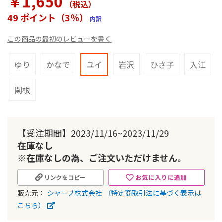
￥1,650
（税込
）
ラ
リ
49 ポイント（3％）
内訳
ー
の
この商品の最初のレビューを書く
最
初
に
ゆり
かなで
ユイ
岩沢
ひさ子
入江
移
動
関根
す
る
【受注期間】2023/11/16~2023/11/29
在庫なし
※在庫なしの為、ご注文いただけません。
お気に入りに追加
リンクをコピー
販売元：
シャープ株式会社
（特定商取引法に基づく表示は
こちら）