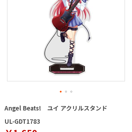
ラ
リ
ー
の
最
後
に
移
動
す
る
イ
メ
Angel Beats! ユイ アクリルスタンド
ー
ジ
UL-GDT1783
ギ
ャ