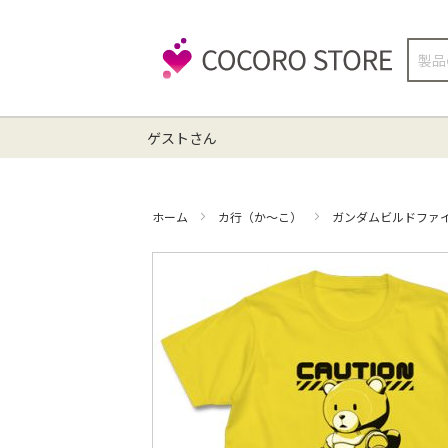
検
索
ゲストさん
ホーム
カ行（か～こ）
ガンダムビルドファ
イ
メ
ー
ジ
ギ
ャ
ラ
リ
ー
の