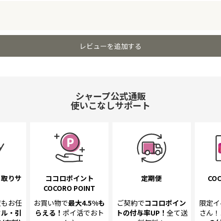
レビューを追加する
シャープ公式通販
使いこなしサポート
き取り
サ
ココロポイント
定期便
COC
COCORO POINT
置も
お任
お買い物で
最大4.5%
も
ご契約で
ココロポイン
限定イ
クル・引
らえる！
ポイ活でおト
トの
付与率UP！
全て送
さん！