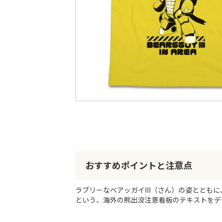
最
後
に
移
動
す
る
イ
メ
ー
ジ
ギ
おすすめポイントと注意点
ャ
ラ
リ
ラブリーなベアッガイIII（さん）の姿とともに
ー
という、海外の熊出没注意看板のテキストをデ
の
最