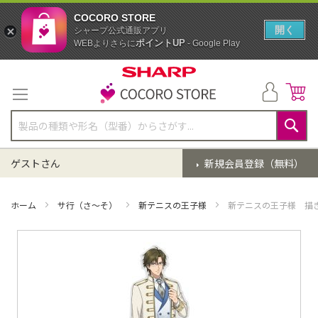
COCORO STORE
開く
シャープ公式通販アプリ
ポイントUP
WEBよりさらに
- Google Play
コ
ン
テ
ン
ツ
に
検
ス
索
ゲストさん
新規会員登録（無料）
キ
ッ
プ
ホーム
サ行（さ～そ）
新テニスの王子様
新テニスの王子様 描き
イ
メ
ー
ジ
ギ
ャ