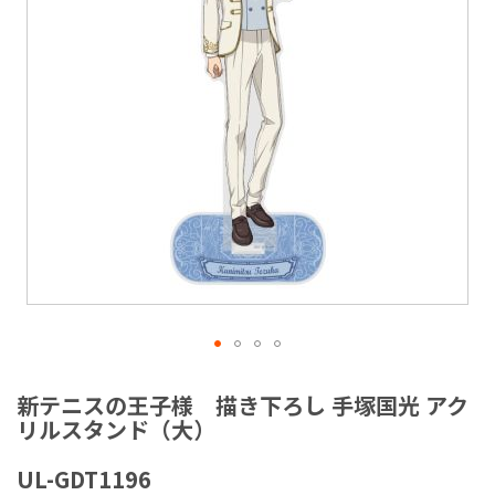
ラ
リ
ー
の
最
後
に
移
動
す
る
イ
メ
新テニスの王子様 描き下ろし 手塚国光 アク
ー
リルスタンド（大）
ジ
ギ
UL-GDT1196
ャ