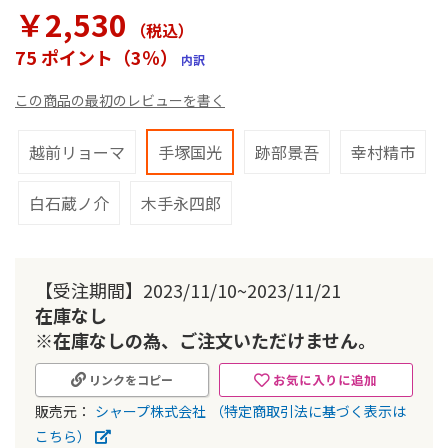
ラ
￥2,530
リ
（税込
）
ー
75 ポイント（3％）
内訳
の
最
この商品の最初のレビューを書く
初
に
移
越前リョーマ
手塚国光
跡部景吾
幸村精市
動
す
白石蔵ノ介
木手永四郎
る
【受注期間】2023/11/10~2023/11/21
在庫なし
※在庫なしの為、ご注文いただけません。
お気に入りに追加
リンクをコピー
販売元：
シャープ株式会社
（特定商取引法に基づく表示は
こちら）