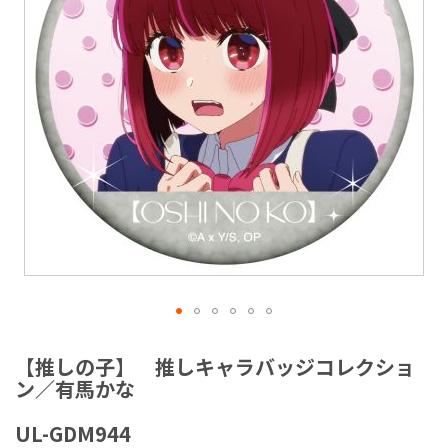
ラ
リ
ー
の
最
後
に
移
動
す
る
イ
メ
【推しの子】 推しキャラバッジコレクショ
ー
ン／有馬かな
ジ
ギ
UL-GDM944
ャ