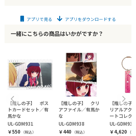
アプリで見る
アプリをダウンロードする
一緒にこちらの商品はいかがですか？
【推しの子】 ポス
【推しの子】 クリ
【推しの子
トカードセット／有
アファイル／有馬か
リアルアク
馬かな
な
ートコレク
UL-GDM931
UL-GDM938
UL-GDM934
￥550
￥440
￥4,620
（税込
）
（税込
）
（税