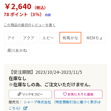
ラ
￥2,640
リ
（税込
）
ー
78 ポイント（3％）
内訳
の
最
この商品の最初のレビューを書く
初
に
移
アイ
アクア
ルビー
有馬かな
MEMちょ
動
す
黒川あかね
る
【受注期間】2023/10/24~2023/11/5
在庫なし
※在庫なしの為、ご注文いただけません。
お気に入りに追加
リンクをコピー
販売元：
シャープ株式会社
（特定商取引法に基づく表示は
こちら）