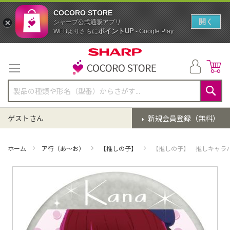
COCORO STORE
開く
シャープ公式通販アプリ
ポイントUP
WEBよりさらに
- Google Play
コ
ン
テ
ン
ツ
に
検
ス
索
ゲストさん
新規会員登録（無料）
キ
ッ
プ
ホーム
ア行（あ～お）
【推しの子】
【推しの子】 推しキャラ
イ
メ
ー
ジ
ギ
ャ