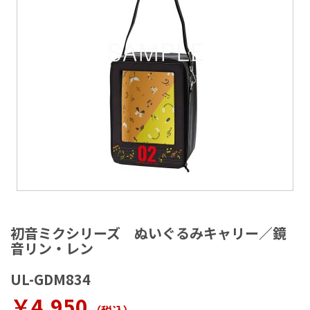
ラ
リ
ー
の
最
後
に
移
動
す
る
イ
メ
初音ミクシリーズ ぬいぐるみキャリー／鏡
ー
音リン・レン
ジ
ギ
UL-GDM834
ャ
ラ
￥4,950
リ