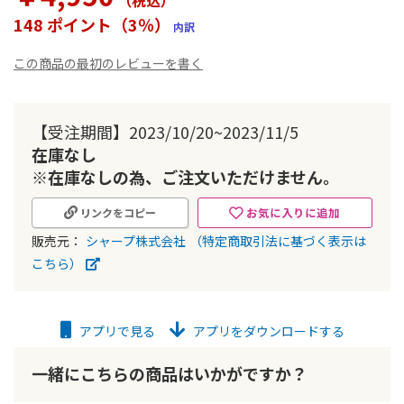
（税込
）
ー
148 ポイント（3％）
内訳
の
最
この商品の最初のレビューを書く
初
に
移
動
【受注期間】2023/10/20~2023/11/5
す
在庫なし
る
※在庫なしの為、ご注文いただけません。
お気に入りに追加
リンクをコピー
販売元：
シャープ株式会社
（特定商取引法に基づく表示は
こちら）
アプリで見る
アプリをダウンロードする
一緒にこちらの商品はいかがですか？