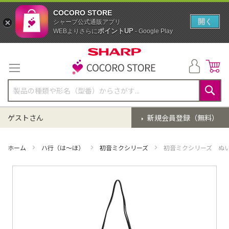
COCORO STORE
開く
シャープ公式通販アプリ
ポイントUP
WEBよりさらに
- Google Play
コ
ン
テ
ン
ツ
に
検
ス
索
ゲストさん
新規会員登録（無料）
キ
ッ
プ
ホーム
ハ行（は～ほ）
初音ミクシリーズ
初音ミクシリーズ ぬ
イ
メ
ー
ジ
ギ
ャ