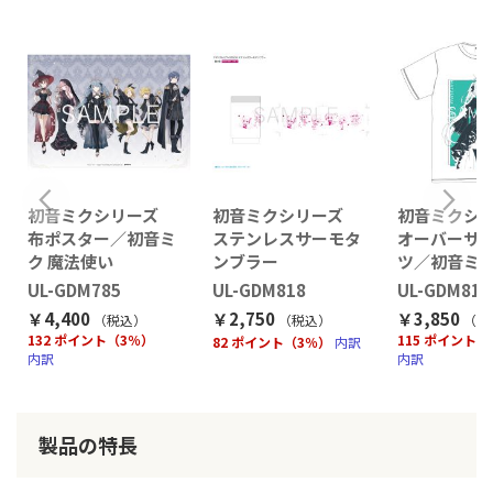
初音ミクシリーズ
初音ミクシリーズ
初音ミクシ
リ
布ポスター／初音ミ
ステンレスサーモタ
オーバーサイ
ク 魔法使い
ンブラー
ツ／初音ミ
UL-GDM785
UL-GDM818
UL-GDM819
￥4,400
￥2,750
￥3,850
（税込
）
（税込
）
（税
132 ポイント（3％）
115 ポイント（
82 ポイント（3％）
内訳
内訳
内訳
製品の特長