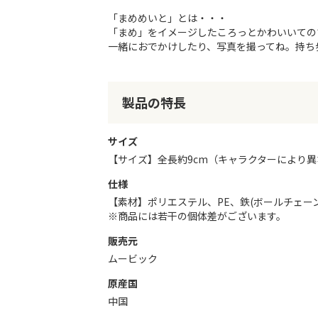
リ
「まめめいと」とは・・・
ー
「まめ」をイメージしたころっとかわいいての
の
一緒におでかけしたり、写真を撮ってね。持ち
最
初
に
移
製品の特長
動
す
る
サイズ
【サイズ】全長約9cm（キャラクターにより
仕様
【素材】ポリエステル、PE、鉄(ボールチェーン
※商品には若干の個体差がございます。
販売元
ムービック
原産国
中国