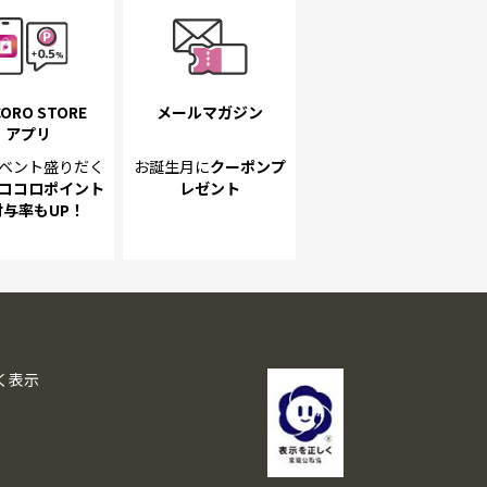
ORO STORE
メールマガジン
アプリ
ベント
盛りだく
お誕生月に
クーポンプ
ココロポイント
レゼント
付与率もUP！
く表示