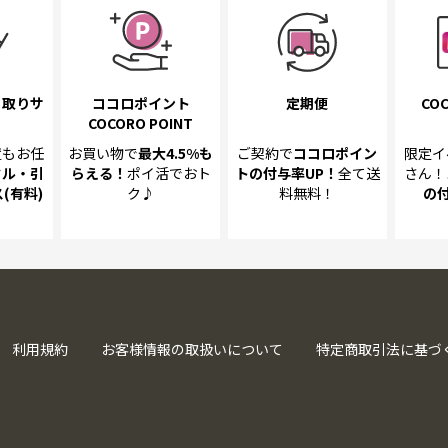
き取り
サ
ココロポイント
定期便
COC
COCORO POINT
置も
お任
お買い物で
最大4.5%
も
ご契約で
ココロポイン
限定イ
クル・引
らえる！
ポイ活でおト
トの
付与率UP！
全て送
さん！
(有料)
ク♪
料無料！
の
利用規約
お客様情報の取扱いについて
特定商取引法に基づ