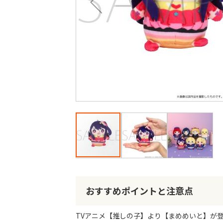
最
後
に
移
動
す
る
イ
メ
ー
おすすめポイントと注意点
ジ
ギ
ャ
TVアニメ【推しの子】より【まめめいと】が
ラ