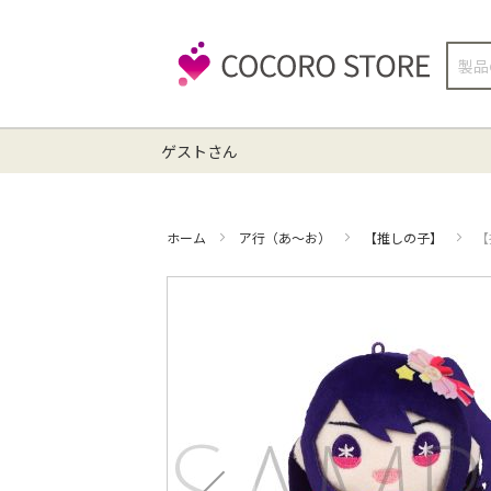
検
索
ゲストさん
ホーム
ア行（あ～お）
【推しの子】
【
イ
メ
ー
ジ
ギ
ャ
ラ
リ
ー
の