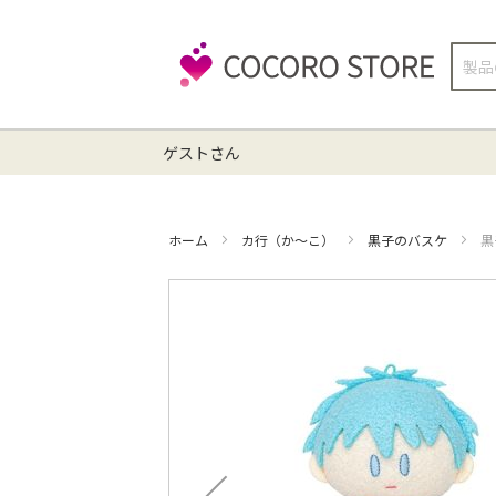
検
索
ゲストさん
ホーム
カ行（か～こ）
黒子のバスケ
黒
イ
メ
ー
ジ
ギ
ャ
ラ
リ
ー
の