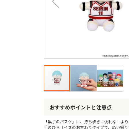
最
後
に
移
動
す
る
イ
メ
ー
おすすめポイントと注意点
ジ
ギ
「黒子のバスケ」に、持ち歩きに便利な「よりぬ
ャ
手のひらサイズのおすわりタイプで、ぬい撮り
ラ