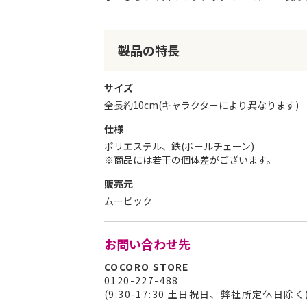
リ
ー
の
製品の特長
最
初
に
サイズ
移
全長約10cm(キャラクターにより異なります)
動
す
仕様
る
ポリエステル、鉄(ボールチェーン)
※商品には若干の個体差がございます。
販売元
ムービック
お問い合わせ先
COCORO STORE
0120-227-488
(9:30-17:30 土日祝日、弊社所定休日除く