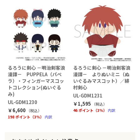
るろうに剣心 －明治剣客浪
るろうに剣心 －明治剣客浪
漫譚－ PUPPELA（パペ
漫譚－ よりぬいミニ（ぬ
ラ）・フィンガーマスコッ
いぐるみマスコット）／緋
トコレクション(ぬいぐる
村剣心
み)
UL-GDM1231
UL-GDM1230
￥1,595
（税込
）
￥6,600
46 ポイント（3％）
内訳
（税込
）
198 ポイント（3％）
内訳