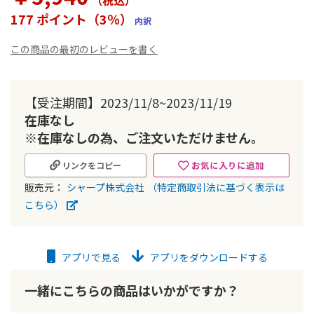
（税込
）
ー
177 ポイント（3％）
内訳
の
最
この商品の最初のレビューを書く
初
に
移
動
【受注期間】2023/11/8~2023/11/19
す
在庫なし
る
※在庫なしの為、ご注文いただけません。
お気に入りに追加
リンクをコピー
販売元：
シャープ株式会社
（特定商取引法に基づく表示は
こちら）
アプリで見る
アプリをダウンロードする
一緒にこちらの商品はいかがですか？