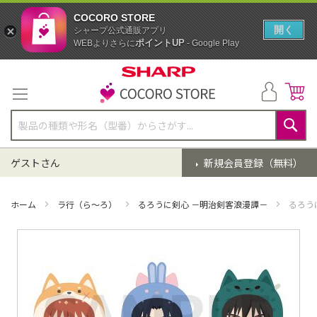
COCORO STORE
開く
シャープ公式通販アプリ
ポイントUP
WEBよりさらに
- Google Play
コ
ン
テ
ン
ツ
に
検
ス
索
ゲストさん
新規会員登録（無料）
キ
ッ
プ
ホーム
ラ行（ら～ろ）
るろうに剣心 －明治剣客浪漫譚－
るろう
イ
メ
ー
ジ
ギ
ャ