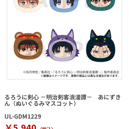
ラ
リ
ー
の
最
後
に
移
動
す
る
イ
メ
るろうに剣心 －明治剣客浪漫譚－ あにずき
ー
ん（ぬいぐるみマスコット）
ジ
ギ
UL-GDM1229
ャ
ラ
￥5,940
リ