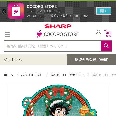
COCORO STORE
開く
シャープ公式通販アプリ
ポイントUP
WEBよりさらに
- Google Play
コ
ン
テ
ン
ツ
に
検
ス
索
ゲストさん
新規会員登録（無料）
キ
ッ
プ
ホーム
ハ行（は～ほ）
僕のヒーローアカデミア
僕のヒーローア
イ
メ
ー
ジ
ギ
ャ