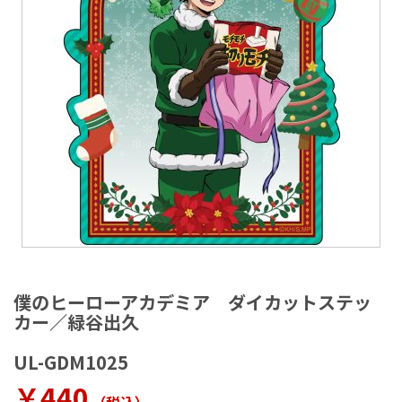
ラ
リ
ー
の
最
後
に
移
動
す
る
イ
メ
僕のヒーローアカデミア ダイカットステッ
ー
カー／緑谷出久
ジ
ギ
UL-GDM1025
ャ
ラ
￥440
リ