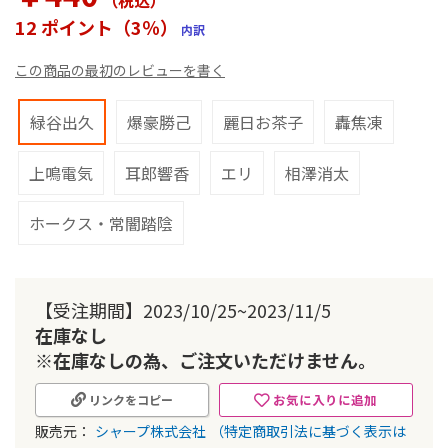
（税込
）
ー
12 ポイント（3％）
内訳
の
最
この商品の最初のレビューを書く
初
に
移
緑谷出久
爆豪勝己
麗日お茶子
轟焦凍
動
す
上鳴電気
耳郎響香
エリ
相澤消太
る
ホークス・常闇踏陰
【受注期間】2023/10/25~2023/11/5
在庫なし
※在庫なしの為、ご注文いただけません。
お気に入りに追加
リンクをコピー
販売元：
シャープ株式会社
（特定商取引法に基づく表示は