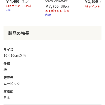
UL-GDM1024
￥4,400
￥1,650
（税込
）
（税
132 ポイント（3％）
￥7,700
49 ポイント（
（税込
）
内訳
231 ポイント（3％）
内訳
製品の特長
サイズ
10×10cm以内
仕様
紙
販売元
ムービック
原産国
日本