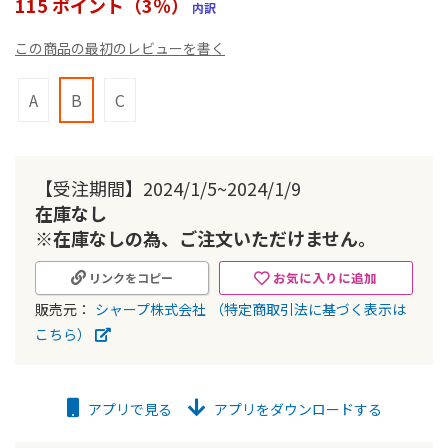
115 ポイント（3％）
内訳
ー
の
この商品の最初のレビューを書く
最
初
に
A
B
C
移
動
す
る
【受注期間】2024/1/5~2024/1/9
在庫なし
※在庫なしの為、ご注文いただけません。
お気に入りに追加
リンクをコピー
販売元：
シャープ株式会社
（特定商取引法に基づく表示は
こちら）
アプリで見る
アプリをダウンロードする