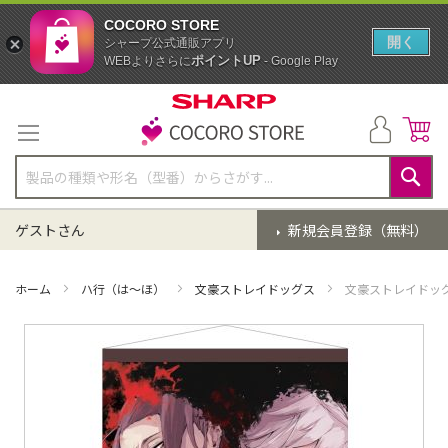
COCORO STORE
開く
シャープ公式通販アプリ
ポイントUP
WEBよりさらに
- Google Play
コ
ン
テ
ン
ツ
に
検
ス
索
ゲストさん
新規会員登録（無料）
キ
ッ
プ
ホーム
ハ行（は～ほ）
文豪ストレイドッグス
文豪ストレイドッグ
イ
メ
ー
ジ
ギ
ャ