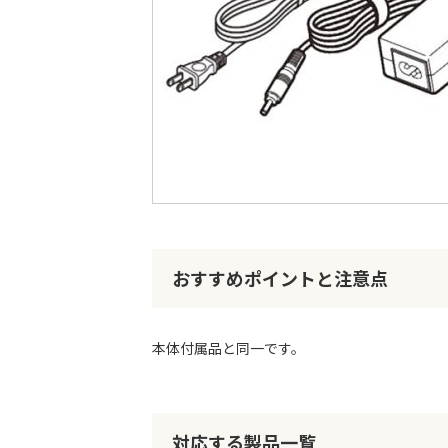
最
後
に
移
動
す
る
イ
メ
ー
おすすめポイントと注意点
ジ
ギ
ャ
本体付属品と同一です。
ラ
リ
ー
の
最
対応する製品一覧