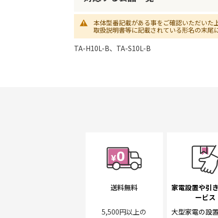
初
に
移
本体型番記載がある事をご確認いただいた
取扱説明書等に記載されている形名の末尾
動
す
TA-H10L-B、TA-S10L-B
る
送料無料
家電設置や引
ービス
5,500円以上の
大型家電の設