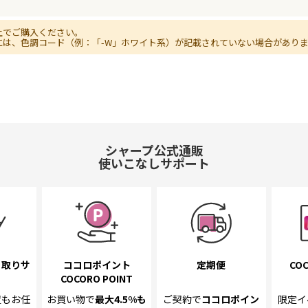
上でご購入ください。
には、色調コード（例：「-W」ホワイト系）が記載されていない場合があり
シャープ公式通販
使いこなしサポート
き取り
サ
ココロポイント
定期便
COC
COCORO POINT
置も
お任
お買い物で
最大4.5%
も
ご契約で
ココロポイン
限定イ