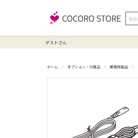
検
索
ゲストさん
ホーム
オプション・付属品
業務用製品
イ
メ
ー
ジ
ギ
ャ
ラ
リ
ー
の