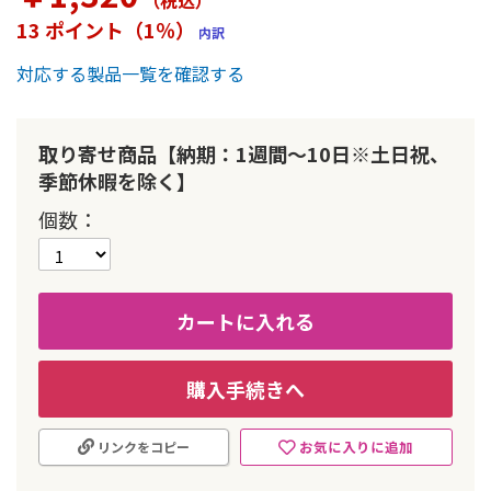
（税込
）
ー
13 ポイント（1％）
内訳
の
最
対応する製品一覧を確認する
初
に
移
動
取り寄せ商品【納期：1週間～10日※土日祝、
す
季節休暇を除く】
る
個数
カートに入れる
購入手続きへ
お気に入りに追加
リンクをコピー