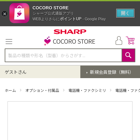
COCORO STORE
開く
シャープ公式通販アプリ
ポイントUP
WEBよりさらに
- Google Play
コ
ン
テ
ン
ツ
に
検
ス
索
ゲストさん
新規会員登録（無料）
キ
ッ
プ
ホーム
オプション・付属品
電話機・ファクシミリ
電話機・ファ
イ
メ
ー
ジ
ギ
ャ