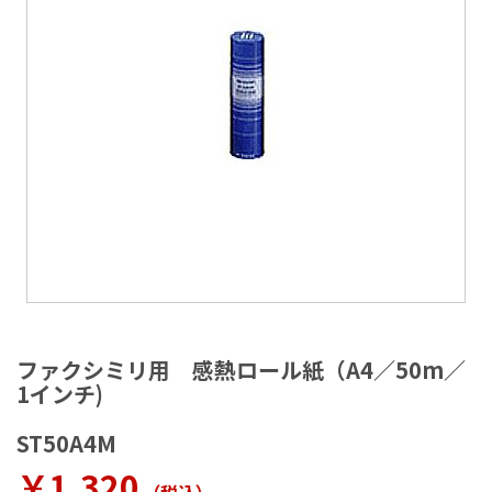
ラ
リ
ー
の
最
後
に
移
動
す
る
イ
メ
ファクシミリ用 感熱ロール紙（A4／50m／
ー
1インチ)
ジ
ギ
ST50A4M
ャ
ラ
￥1,320
リ