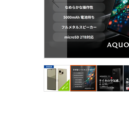
最
後
に
移
動
す
る
イ
メ
ー
ジ
ギ
ャ
ラ