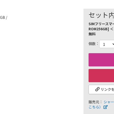
セット
B /
SIMフリースマート
ROM256GB
無料
個数
リンク
販売元：
シャ
こちら）