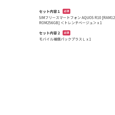
リ
ー
セット内容１
の
SIMフリースマートフォン AQUOS R10 [RAM12G
最
ROM256GB] ＜トレンチベージュ＞
x 1
初
に
セット内容２
移
モバイル補償パックプラスＬ
x 1
動
す
る