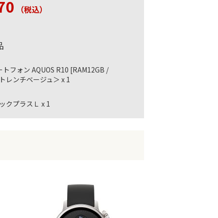
70
（税込
）
品
フォン AQUOS R10 [RAM12GB /
 ＜トレンチベージュ＞ x 1
クプラスＬ x 1