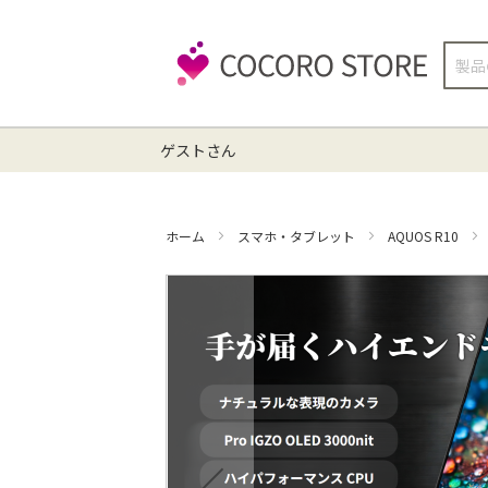
検
索
ゲストさん
ホーム
スマホ・タブレット
AQUOS R10
イ
メ
ー
ジ
ギ
ャ
ラ
リ
ー
の