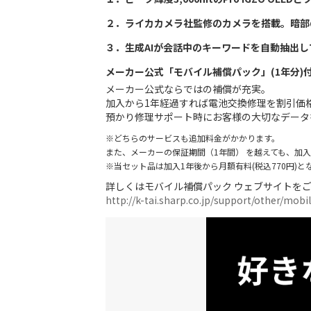
２．ライカカメラ社監修のカメラを搭載。暗部
３．生成AIが会話中のキーワードを自動抽出
メーカー公式「モバイル補償パック」(1年分)
メーカー公式ならではの補償が充実。
加入から1年経過すれば電池交換修理を割引価
預かり修理サポート時にお客様の大切なデータ
※どちらのサービスも追加料金がかかります。
また、メーカーの保証期間（1年間） を越えても、加
※当セット品は加入1年後から月額有料(税込770円)と
詳しくはモバイル補償パック ウェブサイトを
http://k-tai.sharp.co.jp/support/other/mob