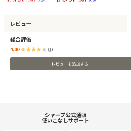
6 ポイント（1％）
内訳
13 ポイント（1％）
内訳
レビュー
総合評価
4.00
評価:
(
1
)
80
100
% of
レビューを追加する
シャープ公式通販
使いこなしサポート