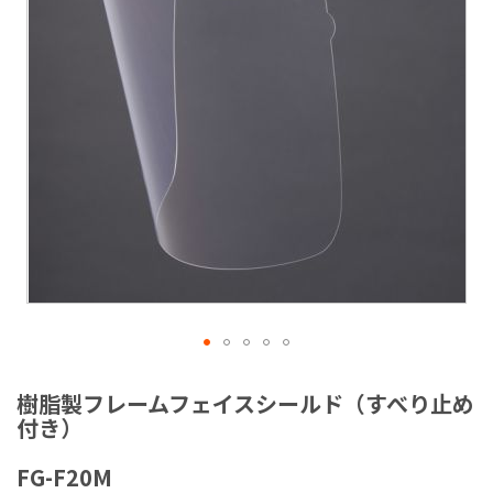
ラ
リ
ー
の
最
後
に
移
動
す
る
イ
メ
樹脂製フレームフェイスシールド（すべり止め
ー
付き）
ジ
ギ
FG-F20M
ャ