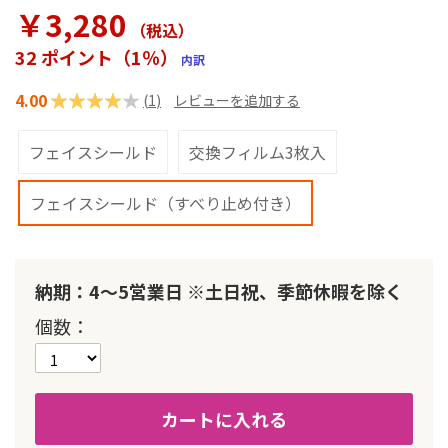
ラ
￥3,280
リ
（税込
）
ー
32 ポイント（1％）
内訳
の
最
4.00
評価:
(
1
)
レビューを追加する
初
に
80
100
% of
移
フェイスシールド
交換フィルム3枚入
動
す
フェイスシールド（すべり止め付き）
る
納期：4～5営業日 ※土日祝、季節休暇を除く
個数
カートに入れる