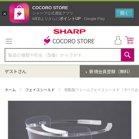
COCORO STORE
開く
シャープ公式通販アプリ
ポイントUP
WEBよりさらに
- Google Play
コ
ン
テ
ン
ツ
に
検
ス
索
ゲストさん
新規会員登録（無料）
キ
ッ
プ
ホーム
フェイスシールド
樹脂製フレームフェイスシールド（すべり止
イ
メ
ー
ジ
ギ
ャ