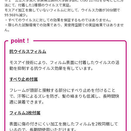
法にて、付着した1種類のウイルスで実証。
モスアイ加工を施していないフィルムに対して、ウイルス力価が30分間で
99.968％減少。
・すべてのウイルスに対しての効果を保証するものではありません。
・限られた試験環境での効果であり、実使用空間での実証結果ではありませ
ん。
point！
抗ウイルスフィルム
モスアイ技術により、フィルム表面に付着したウイルスの活
動を抑制する抗ウイルス効果を有しています。
すべり止め付属
フレームが頭部と接触する部分にすべり止めを付けること
で、汗等によるズレを防ぎ、髪の絡まりも低減し、長時間快
適に装着できます。
フィルム2枚付属
表面に傷の付きにくい加工を施したフィルムを2枚同梱して
いるので、長期間使用いただけます。