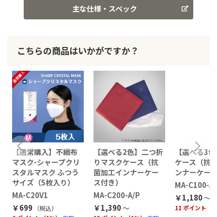
主な仕様・スペック
こちらの商品はいかがですか？
ク
【通常購入】不織布
【選べる2色】二つ折
【選べる3色
マスク-シャープクリ
りマスクケース（抗
ケース（抗
スタルマスク ふつう
菌加工インナーケー
ンナーケー
サイズ（5枚入り）
ス付き）
MA-C100-A/
MA-C20V1
MA-C200-A/P
￥1,180
￥699
￥1,390
11 ポイント（
（税込
）