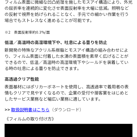
フィルム表面に微細な凹凸処理を施したモスアイ構造により、外光
の屈折率を連続的に変化させ表面反射率を大幅に低減。照明など
の反射で視界を妨げられることなく、手元での細かい作業を行う
場合でもストレスなく進めることが可能です。
※2 表面反射率約0.3%/面
低温／高温時の高湿環境下や、吐息による曇りを防止
新開発の特殊なアクリル系樹脂とモスアイ構造の組み合わせによ
り、フィルム表面に付着した水滴の表面積を素早く広げることが
できるので、低温／高温時の高湿環境下やシールドを装着してい
る時の吐息による曇りを防止できます。
高透過クリア性能
表面基材にはポリカーボネートを使用し、高透過率で着用者の表
情もクリアで見やすくなるので、企業の受付や接客業をはじめと
したサービス業務など幅広い業務に適しています。
>>
取扱説明書はこちら
（ダウンロード）
《フィルムの取り付け方》